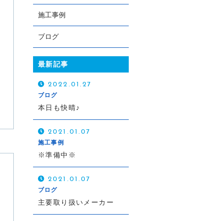
施工事例
ブログ
お電話での受付
最新記事
093-342-9721
2022.01.27
受付時間：8:00～19:00（不定休）
ブログ
本日も快晴♪
2021.01.07
施工事例
※準備中※
2021.01.07
ブログ
主要取り扱いメーカー